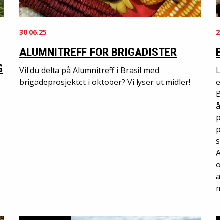
30.06.25
2
ALUMNITREFF FOR BRIGADISTER
G
Vil du delta på Alumnitreff i Brasil med
L
brigadeprosjektet i oktober? Vi lyser ut midler!
e
B
å
p
p
s
A
o
a
m