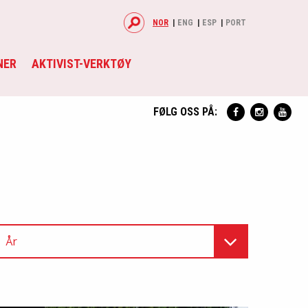
NOR
ENG
ESP
PORT
NER
AKTIVIST-VERKTØY
FØLG OSS PÅ:
År