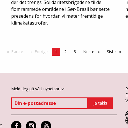
der det trengs. Solidaritetsbrigadene til de
i
flomrammede områdene i Sør-Brasil bør sette
m
presedens for hvordan vi møter fremtidige
e
klimakatastrofer.
Første
side
Forrige
side
Side
1
2
3
Neste
side
Siste
side
Meld deg på vårt nyhetsbrev:
P
D
W
ne