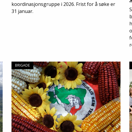
koordinasjonsgruppe i 2026. Frist for å søke er
S
31 januar.
b
h
o
f
r
BRIGADE