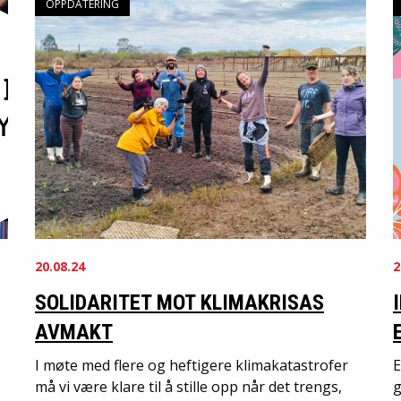
OPPDATERING
20.08.24
2
SOLIDARITET MOT KLIMAKRISAS
AVMAKT
I møte med flere og heftigere klimakatastrofer
E
må vi være klare til å stille opp når det trengs,
g