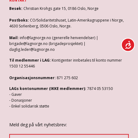
Besøk:
Christian Krohgs gate 15, 0186 Oslo, Norge
Postboks:
CO/Solidaritetshuset, Latin-Amerikagruppene i Norge,
4630 Sofienberg, 0506 Oslo, Norge.
Mail:
info@lagnorge.no (generelle henvendelser) |
brigade@lagnorge.no (brigadeprosjektet) |
daglig.leder@lagnorge.no
Til medlemmer i LAG:
Kontigenter innbetales til konto nummer
1503 12 55446
Organisasjonsnummer:
871 275 602
LAGs kontonummer (IKKE medlemmer):
7874 05 53150
- Gaver
- Donasjoner
- Enkel solidarisk støtte
Meld deg på vårt nyhetsbrev: