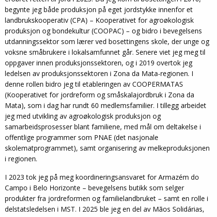
begynte jeg både produksjon på eget jordstykke innenfor et
landbrukskooperativ (CPA) – Kooperativet for agroøkologisk
produksjon og bondekultur (COOPAC) – og bidro i bevegelsens
utdanningssektor som lærer ved bosettingens skole, der unge og
voksne småbrukere i lokalsamfunnet går. Senere viet jeg meg til
oppgaver innen produksjonssektoren, og i 2019 overtok jeg
ledelsen av produksjonssektoren i Zona da Mata-regionen. I
denne rollen bidro jeg til etableringen av COOPERMATAS
(Kooperativet for jordreform og småskalajordbruk i Zona da
Mata), som i dag har rundt 60 medlemsfamilier. I tillegg arbeidet
jeg med utvikling av agroøkologisk produksjon og
samarbeidsprosesser blant familiene, med mål om deltakelse i
offentlige programmer som PNAE (det nasjonale
skolematprogrammet), samt organisering av melkeproduksjonen
i regionen.
I 2023 tok jeg på meg koordineringsansvaret for Armazém do
Campo i Belo Horizonte – bevegelsens butikk som selger
produkter fra jordreformen og familielandbruket – samt en rolle i
delstatsledelsen i MST. I 2025 ble jeg en del av Mãos Solidárias,