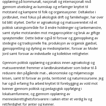
opplæring på kommunalt, nasjonalt og internasjonalt nivå
gjennom utveksling av kunnskap og erfaringer knyttet til
motstand og kampene til folk og organisasjoner. Deltakelse i
jordbruket, med fokus på økologisk drift og familiehager, har over
tid blitt styrket. Derfor er agroøkologi og matsuverenitet nå et
politisk satsingsområde for å endre holdninger og tankemønstre,
samt styrke motstanden mot megaprosjekter og bruk av giftige
sprøytemidler. Dette bidrar også til forsvar og gjenoppliving av
stedegne og tradisjonelle frø, produksjon av organisk gjødsel,
gjenoppretting og dyrking av medisinplanter, forsvar av Moder
Jord samt forsvar av individuelle og kollektive rettigheter.
Gjennom politisk opplæring og praksis innen agroøkologi og
matsuverenitet fremmer vi landbruksinitiativer som bidrar til å
redusere den pågående mat-, økonomiske og miljømessige
krisen, samt til forsvar av jorda, territoriet og naturressursene. Jeg
har også erfaring fra arbeid knyttet til forebygging av vold mot
kvinner gjennom politisk og pedagogisk oppfølging i
lokalsamfunnene, og gjennom opplæring av
menneskerettighetsforsvarere i søken etter et verdig liv og
rettferdighet for jenter og kvinner.