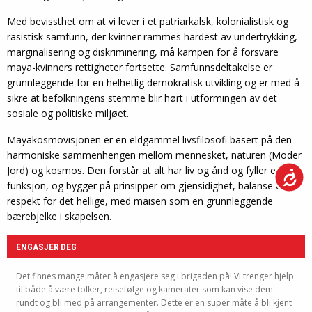
Med bevissthet om at vi lever i et patriarkalsk, kolonialistisk og
rasistisk samfunn, der kvinner rammes hardest av undertrykking,
marginalisering og diskriminering, må kampen for å forsvare
maya-kvinners rettigheter fortsette. Samfunnsdeltakelse er
grunnleggende for en helhetlig demokratisk utvikling og er med å
sikre at befolkningens stemme blir hørt i utformingen av det
sosiale og politiske miljøet.
Mayakosmovisjonen er en eldgammel livsfilosofi basert på den
harmoniske sammenhengen mellom mennesket, naturen (Moder
Jord) og kosmos. Den forstår at alt har liv og ånd og fyller en
funksjon, og bygger på prinsipper om gjensidighet, balanse og
respekt for det hellige, med maisen som en grunnleggende
bærebjelke i skapelsen.
ENGASJER DEG
Det finnes mange måter å engasjere seg i brigaden på! Vi trenger hjelp
til både å være tolker, reisefølge og kamerater som kan vise dem
rundt og bli med på arrangementer. Dette er en super måte å bli kjent