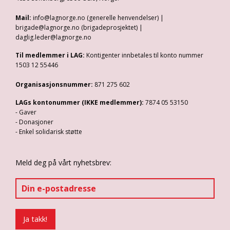
Mail:
info@lagnorge.no (generelle henvendelser) |
brigade@lagnorge.no (brigadeprosjektet) |
daglig.leder@lagnorge.no
Til medlemmer i LAG:
Kontigenter innbetales til konto nummer
1503 12 55446
Organisasjonsnummer:
871 275 602
LAGs kontonummer (IKKE medlemmer):
7874 05 53150
- Gaver
- Donasjoner
- Enkel solidarisk støtte
Meld deg på vårt nyhetsbrev: