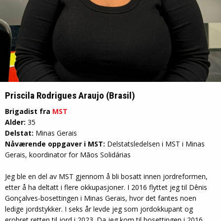
Priscila Rodrigues Araujo (Brasil)
Brigadist fra
MST
Alder:
35
Delstat:
Minas Gerais
Nåværende oppgaver i MST:
Delstatsledelsen i MST i Minas
Gerais, koordinator for Mãos Solidárias
Jeg ble en del av MST gjennom å bli bosatt innen jordreformen,
etter å ha deltatt i flere okkupasjoner. I 2016 flyttet jeg til Dênis
Gonçalves-bosettingen i Minas Gerais, hvor det fantes noen
ledige jordstykker. I seks år levde jeg som jordokkupant og
erobret retten til jord i 2023. Da jeg kom til bosettingen i 2016,