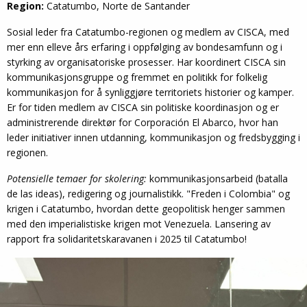
Region:
Catatumbo, Norte de Santander
Sosial leder fra Catatumbo-regionen og medlem av CISCA, med
mer enn elleve års erfaring i oppfølging av bonde­samfunn og i
styrking av organisatoriske prosesser. Har koordinert CISCA sin
kommunikasjonsgruppe og fremmet en politikk for folkelig
kommunikasjon for å synliggjøre territoriets historier og kamper.
Er for tiden medlem av CISCA sin politiske koordinasjon og er
administrerende direktør for Corporación El Abarco, hvor han
leder initiativer innen utdanning, kommunikasjon og fredsbygging i
regionen.
Potensielle temaer for skolering:
kommunikasjonsarbeid (batalla
de las ideas), redigering og journalistikk. "Freden i Colombia" og
krigen i Catatumbo, hvordan dette geopolitisk henger sammen
med den imperialistiske krigen mot Venezuela. Lansering av
rapport fra solidaritetskaravanen i 2025 til Catatumbo!