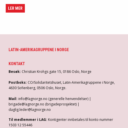
LER MER
LATIN-AMERIKAGRUPPENE I NORGE
KONTAKT
Besøk:
Christian Krohgs gate 15, 0186 Oslo, Norge
Postboks:
CO/Solidaritetshuset, Latin-Amerikagruppene i Norge,
4630 Sofienberg, 0506 Oslo, Norge.
Mail:
info@lagnorge.no (generelle henvendelser) |
brigade@lagnorge.no (brigadeprosjektet) |
daglig.leder@lagnorge.no
Til medlemmer i LAG:
Kontigenter innbetales til konto nummer
1503 12 55446