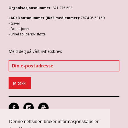
Organisasjonsnummer:
871 275 602
LAGs kontonummer (IKKE medlemmer):
7874 05 53150
- Gaver
- Donasjoner
- Enkel solidarisk støtte
Meld deg på vårt nyhetsbrev:
Denne nettsiden bruker informasjonskapsler
Personvern og informasjonskapsler
Design: Differ Media