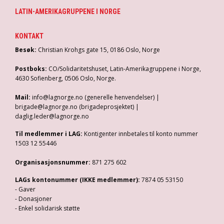
LATIN-AMERIKAGRUPPENE I NORGE
KONTAKT
Besøk:
Christian Krohgs gate 15, 0186 Oslo, Norge
Postboks:
CO/Solidaritetshuset, Latin-Amerikagruppene i Norge,
4630 Sofienberg, 0506 Oslo, Norge.
Mail:
info@lagnorge.no (generelle henvendelser) |
brigade@lagnorge.no (brigadeprosjektet) |
daglig.leder@lagnorge.no
Til medlemmer i LAG:
Kontigenter innbetales til konto nummer
1503 12 55446
Organisasjonsnummer:
871 275 602
LAGs kontonummer (IKKE medlemmer):
7874 05 53150
- Gaver
- Donasjoner
- Enkel solidarisk støtte