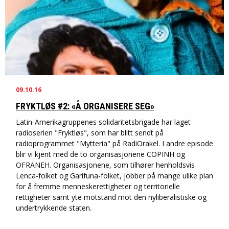
09.10.16
FRYKTLØS #2: «Å ORGANISERE SEG»
Latin-Amerikagruppenes solidaritetsbrigade har laget
radioserien "Fryktløs", som har blitt sendt på
radioprogrammet "Mytteria" på RadiOrakel. I andre episode
blir vi kjent med de to organisasjonene COPINH og
OFRANEH. Organisasjonene, som tilhører henholdsvis
Lenca-folket og Garifuna-folket, jobber på mange ulike plan
for å fremme menneskerettigheter og territorielle
rettigheter samt yte motstand mot den nyliberalistiske og
undertrykkende staten.