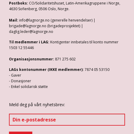
Postboks:
CO/Solidaritetshuset, Latin-Amerikagruppene i Norge,
4630 Sofienberg, 0506 Oslo, Norge.
Mail:
info@lagnorge.no (generelle henvendelser) |
brigade@lagnorge.no (brigadeprosjektet) |
daglig.leder@lagnorge.no
Til medlemmer i LAG:
Kontigenter innbetales til konto nummer
1503 12 55446
Organisasjonsnummer:
871 275 602
LAGs kontonummer (IKKE medlemmer):
7874 05 53150
- Gaver
- Donasjoner
- Enkel solidarisk støtte
Meld deg på vårt nyhetsbrev: