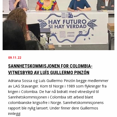
09.11.22
SANNHETSKOMMISJONEN FOR COLOMBIA-
VITNESBYRD AV LUÍS GUILLERMO PINZÓN
Adriana Sossa og Luís Guillermo Pinzón begge medlemmer
av LAG Stavanger. Kom til Norge i 1989 som flykninger fra
krigen i Colombia. De har nå bidratt med vitnesbyrd til
Sannhetskommisjonen i Colombia sitt arbeid blant
colombianske krigsofre i Norge. Sannhetskommisjonens
rapport ble nylig lansert. Under finner dere Guillermos
innlegg: