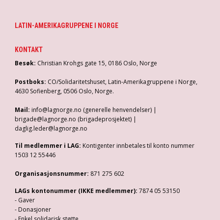
LATIN-AMERIKAGRUPPENE I NORGE
KONTAKT
Besøk:
Christian Krohgs gate 15, 0186 Oslo, Norge
Postboks:
CO/Solidaritetshuset, Latin-Amerikagruppene i Norge,
4630 Sofienberg, 0506 Oslo, Norge.
Mail:
info@lagnorge.no (generelle henvendelser) |
brigade@lagnorge.no (brigadeprosjektet) |
daglig.leder@lagnorge.no
Til medlemmer i LAG:
Kontigenter innbetales til konto nummer
1503 12 55446
Organisasjonsnummer:
871 275 602
LAGs kontonummer (IKKE medlemmer):
7874 05 53150
- Gaver
- Donasjoner
- Enkel solidarisk støtte