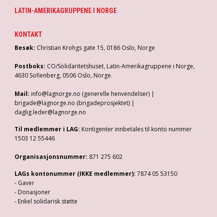
LATIN-AMERIKAGRUPPENE I NORGE
KONTAKT
Besøk:
Christian Krohgs gate 15, 0186 Oslo, Norge
Postboks:
CO/Solidaritetshuset, Latin-Amerikagruppene i Norge,
4630 Sofienberg, 0506 Oslo, Norge.
Mail:
info@lagnorge.no (generelle henvendelser) |
brigade@lagnorge.no (brigadeprosjektet) |
daglig.leder@lagnorge.no
Til medlemmer i LAG:
Kontigenter innbetales til konto nummer
1503 12 55446
Organisasjonsnummer:
871 275 602
LAGs kontonummer (IKKE medlemmer):
7874 05 53150
- Gaver
- Donasjoner
- Enkel solidarisk støtte