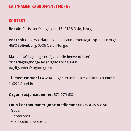
LATIN-AMERIKAGRUPPENE I NORGE
KONTAKT
Besøk:
Christian Krohgs gate 15, 0186 Oslo, Norge
Postboks:
CO/Solidaritetshuset, Latin-Amerikagruppene i Norge,
4630 Sofienberg, 0506 Oslo, Norge.
Mail:
info@lagnorge.no (generelle henvendelser) |
brigade@lagnorge.no (brigadeprosjektet) |
daglig.leder@lagnorge.no
Til medlemmer i LAG:
Kontigenter innbetales til konto nummer
1503 12 55446
Organisasjonsnummer:
871 275 602
LAGs kontonummer (IKKE medlemmer):
7874 05 53150
- Gaver
- Donasjoner
- Enkel solidarisk støtte