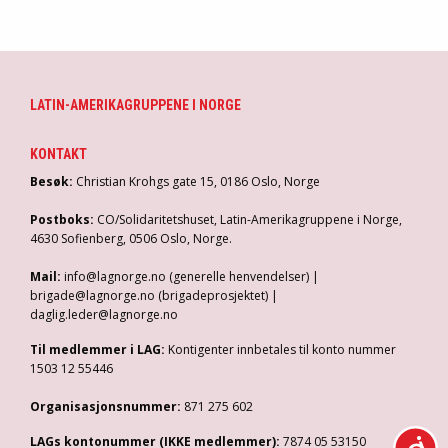
LATIN-AMERIKAGRUPPENE I NORGE
KONTAKT
Besøk:
Christian Krohgs gate 15, 0186 Oslo, Norge
Postboks:
CO/Solidaritetshuset, Latin-Amerikagruppene i Norge,
4630 Sofienberg, 0506 Oslo, Norge.
Mail:
info@lagnorge.no (generelle henvendelser) |
brigade@lagnorge.no (brigadeprosjektet) |
daglig.leder@lagnorge.no
Til medlemmer i LAG:
Kontigenter innbetales til konto nummer
1503 12 55446
Organisasjonsnummer:
871 275 602
LAGs kontonummer (IKKE medlemmer):
7874 05 53150