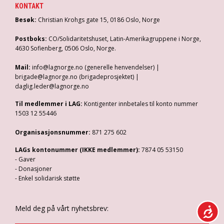
KONTAKT
Besøk:
Christian Krohgs gate 15, 0186 Oslo, Norge
Postboks:
CO/Solidaritetshuset, Latin-Amerikagruppene i Norge,
4630 Sofienberg, 0506 Oslo, Norge.
Mail:
info@lagnorge.no (generelle henvendelser) |
brigade@lagnorge.no (brigadeprosjektet) |
daglig.leder@lagnorge.no
Til medlemmer i LAG:
Kontigenter innbetales til konto nummer
1503 12 55446
Organisasjonsnummer:
871 275 602
LAGs kontonummer (IKKE medlemmer):
7874 05 53150
- Gaver
- Donasjoner
- Enkel solidarisk støtte
Meld deg på vårt nyhetsbrev: