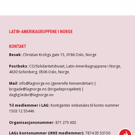
LATIN-AMERIKAGRUPPENE I NORGE
KONTAKT
Besøk:
Christian Krohgs gate 15, 0186 Oslo, Norge
Postboks:
CO/Solidaritetshuset, Latin-Amerikagruppene i Norge,
4630 Sofienberg, 0506 Oslo, Norge.
Mail:
info@lagnorge.no (generelle henvendelser) |
brigade@lagnorge.no (brigadeprosjektet) |
daglig.leder@lagnorge.no
Til medlemmer i LAG:
Kontigenter innbetales til konto nummer
1503 12 55446
Organisasjonsnummer:
871 275 602
LAGs kontonummer (IKKE medlemmer):
7874 05 53150