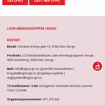
LES (PDF)
LAST NED (PDF)
LATIN-AMERIKAGRUPPENE I NORGE
KONTAKT
Besøk:
Christian Krohgs gate 15, 0186 Oslo, Norge
Postboks:
CO/Solidaritetshuset, Latin-Amerikagruppene i Norge,
4630 Sofienberg, 0506 Oslo, Norge.
Mail:
info@lagnorge.no (generelle henvendelser) |
brigade@lagnorge.no (brigadeprosjektet) |
daglig.leder@lagnorge.no
Til medlemmer i LAG:
Kontigenter innbetales til konto nummer
1503 12 55446
Organisasjonsnummer:
871 275 602