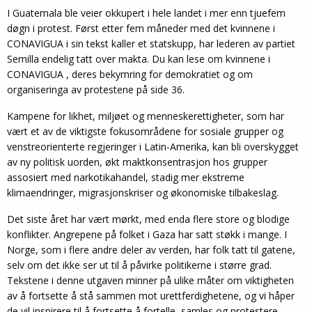
I Guatemala ble veier okkupert i hele landet i mer enn tjuefem
døgn i protest. Først etter fem måneder med det kvinnene i
CONAVIGUA i sin tekst kaller et statskupp, har lederen av partiet
Semilla endelig tatt over makta. Du kan lese om kvinnene i
CONAVIGUA , deres bekymring for demokratiet og om
organiseringa av protestene på side 36.
Kampene for likhet, miljøet og menneskerettigheter, som har
vært et av de viktigste fokusområdene for sosiale grupper og
venstreorienterte regjeringer i Latin-Amerika, kan bli overskygget
av ny politisk uorden, økt maktkonsentrasjon hos grupper
assosiert med narkotikahandel, stadig mer ekstreme
klimaendringer, migrasjonskriser og økonomiske tilbakeslag.
Det siste året har vært mørkt, med enda flere store og blodige
konflikter. Angrepene på folket i Gaza har satt støkk i mange. I
Norge, som i flere andre deler av verden, har folk tatt til gatene,
selv om det ikke ser ut til å påvirke politikerne i større grad.
Tekstene i denne utgaven minner på ulike måter om viktigheten
av å fortsette å stå sammen mot urettferdighetene, og vi håper
de vil inspirere til å fortsette å fortelle, samles og protestere.