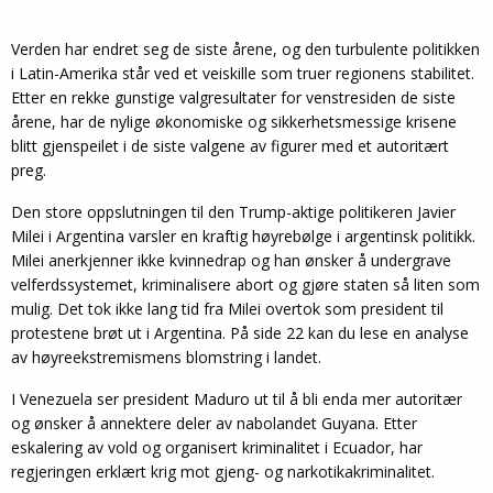
Verden har endret seg de siste årene, og den turbulente politikken
i Latin-Amerika står ved et veiskille som truer regionens stabilitet.
Etter en rekke gunstige valgresultater for venstresiden de siste
årene, har de nylige økonomiske og sikkerhetsmessige krisene
blitt gjenspeilet i de siste valgene av figurer med et autoritært
preg.
Den store oppslutningen til den Trump-aktige politikeren Javier
Milei i Argentina varsler en kraftig høyrebølge i argentinsk politikk.
Milei anerkjenner ikke kvinnedrap og han ønsker å undergrave
velferdssystemet, kriminalisere abort og gjøre staten så liten som
mulig. Det tok ikke lang tid fra Milei overtok som president til
protestene brøt ut i Argentina. På side 22 kan du lese en analyse
av høyreekstremismens blomstring i landet.
I Venezuela ser president Maduro ut til å bli enda mer autoritær
og ønsker å annektere deler av nabolandet Guyana. Etter
eskalering av vold og organisert kriminalitet i Ecuador, har
regjeringen erklært krig mot gjeng- og narkotikakriminalitet.