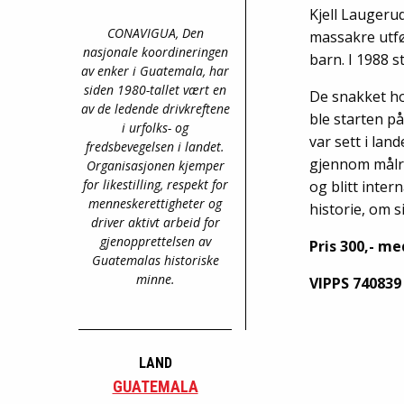
Kjell Laugeru
CONAVIGUA, Den
massakre utfø
nasjonale koordineringen
barn. I 1988 
av enker i Guatemala, har
siden 1980-tallet vært en
De snakket ho
av de ledende drivkreftene
ble starten på
i urfolks- og
var sett i la
fredsbevegelsen i landet.
gjennom målre
Organisasjonen kjemper
for likestilling, respekt for
og blitt inte
menneskerettigheter og
historie, om s
driver aktivt arbeid for
gjenopprettelsen av
Pris 300,- me
Guatemalas historiske
minne.
VIPPS
740839
LAND
GUATEMALA