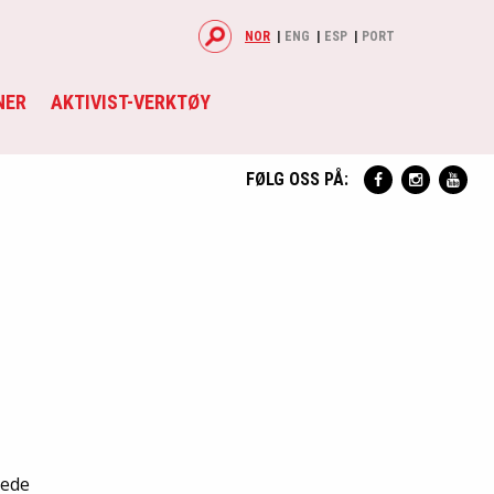
NOR
ENG
ESP
PORT
NER
AKTIVIST-VERKTØY
FØLG OSS PÅ:
tede