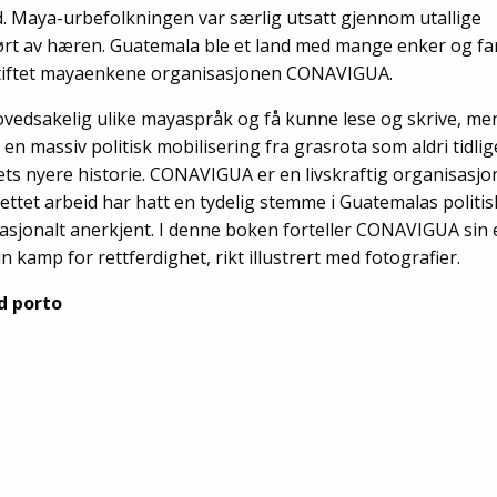
d. Maya-urbefolkningen var særlig utsatt gjennom utallige
rt av hæren. Guatemala ble et land med mange enker og fa
stiftet mayaenkene organisasjonen CONAVIGUA.
vedsakelig ulike mayaspråk og få kunne lese og skrive, me
 en massiv politisk mobilisering fra grasrota som aldri tidli
ndets nyere historie. CONAVIGUA er en livskraftig organisasj
ttet arbeid har hatt en tydelig stemme i Guatemalas politisk
rnasjonalt anerkjent. I denne boken forteller CONAVIGUA sin
in kamp for rettferdighet, rikt illustrert med fotografier.
d porto