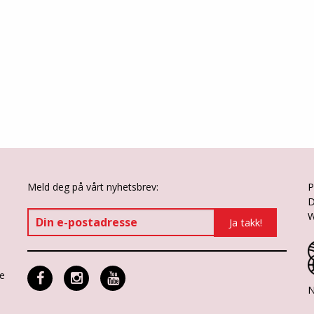
Meld deg på vårt nyhetsbrev:
P
D
W
ne
N