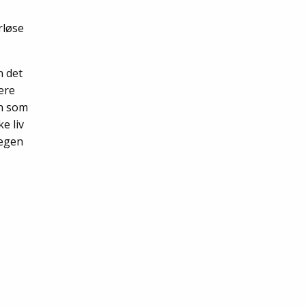
rløse
n det
gere
on som
e liv
 egen