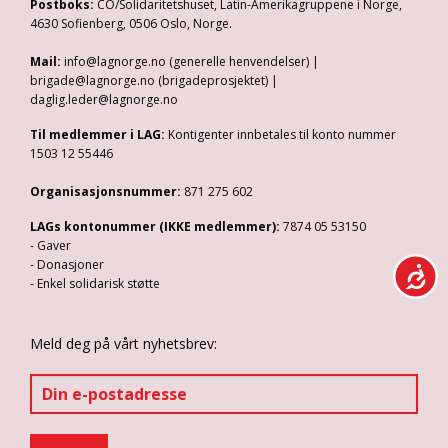
Postboks:
CO/Solidaritetshuset, Latin-Amerikagruppene i Norge,
4630 Sofienberg, 0506 Oslo, Norge.
Mail:
info@lagnorge.no (generelle henvendelser) |
brigade@lagnorge.no (brigadeprosjektet) |
daglig.leder@lagnorge.no
Til medlemmer i LAG:
Kontigenter innbetales til konto nummer
1503 12 55446
Organisasjonsnummer:
871 275 602
LAGs kontonummer (IKKE medlemmer):
7874 05 53150
- Gaver
- Donasjoner
- Enkel solidarisk støtte
Meld deg på vårt nyhetsbrev: