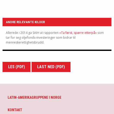
ANDRE RELEVANTE KILDER
Allerede i 2014 ga SAIH ut rapporten
«Ta først, spørre etterpå»
som
tar for seg oljefonds-investeringer som bidrar til
menneskerettighetsbrudd.
LES (PDF)
LAST NED (PDF)
LATIN-AMERIKAGRUPPENE I NORGE
KONTAKT