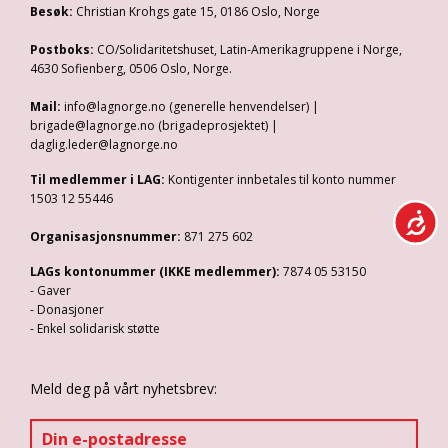
Besøk:
Christian Krohgs gate 15, 0186 Oslo, Norge
Postboks:
CO/Solidaritetshuset, Latin-Amerikagruppene i Norge,
4630 Sofienberg, 0506 Oslo, Norge.
Mail:
info@lagnorge.no (generelle henvendelser) |
brigade@lagnorge.no (brigadeprosjektet) |
daglig.leder@lagnorge.no
Til medlemmer i LAG:
Kontigenter innbetales til konto nummer
1503 12 55446
Organisasjonsnummer:
871 275 602
LAGs kontonummer (IKKE medlemmer):
7874 05 53150
- Gaver
- Donasjoner
- Enkel solidarisk støtte
Meld deg på vårt nyhetsbrev: