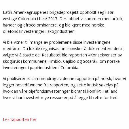
Latin-Amerikagruppenes brigadeprosjekt oppholdt seg i sør-
vestlige Colombia i hele 2017. Der jobbet vi sammen med urfolk,
bønder og afrocolombianere, og ble kjent med norske
oljefondsinvesteringer i skogindustrien.
Vi ble vitner til mange av problemene disse investeringene
medførte. Da lokale organisasjoner ønsket å dokumentere dette,
valgte vi å støtte de. Resultatet ble rapporten «Konsekvenser av
skogbruk i kommunene Timbío, Cajibio og Sotará», om norske
investeringer i papirindustrien i Colombia.
Vi publiserer et sammendrag av denne rapporten på norsk, hvor vi
legger hovedfunnene fra rapporten, og sette kritisk søkelys på
hvordan våre oljefondsinvesteringer bidrar til konflikt; i et land
hvor vi har investert mye ressurser på å legge til rette for fred.
Les rapporten her