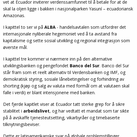
vet at Ecuador inviterer verdenssamfunnet til å betale for at de
skal la oljen ligge i bakken i nasjonalparken Yasuní – ecuadoriansk
Amazonas.
I kapittel to ser vi på
ALBA
- handelsavtalen som utfordrer det
internasjonale nyliberale hegemoniet ved å ta avstand fra
kapitalisme og sette sosial utvikling og regional integrasjon som
øverste mål.
I kapittel tre kommer vi nærmere inn på den alternative
utviklingsbanken og pengefondet
Banco del Sur
. Banco del Sur
står fram som et reelt alternativ til Verdensbanken og IMF, og
demokratisk styring, sosiale lånebetingelser og forhindring av
shorting (kjøp og salg av valuta med formål om at valutaen skal
falle i verdi) er blant intensjonene med banken.
Det fjerde kapitlet viser at Ecuador tatt sterke grep for å sikre
stabilitet i
arbeidslivet
, og har vedtatt et mandat som tar sikte
på å avskaffe tjenesteutsetting, vikarbyråer og timebaserte
tilknytningsbeviser.
Dette er latinamerikanske svar på globale problemstillinger.