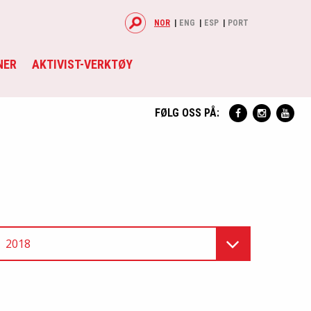
NOR
ENG
ESP
PORT
NER
AKTIVIST-VERKTØY
FØLG OSS PÅ:
2018