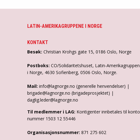
LATIN-AMERIKAGRUPPENE I NORGE
KONTAKT
Besøk:
Christian Krohgs gate 15, 0186 Oslo, Norge
Postboks:
CO/Solidaritetshuset, Latin-Amerikagruppe
i Norge, 4630 Sofienberg, 0506 Oslo, Norge.
Mail:
info@lagnorge.no (generelle henvendelser) |
brigade@lagnorge.no (brigadeprosjektet) |
daglig.leder@lagnorge.no
Til medlemmer i LAG:
Kontigenter innbetales til konto
nummer 1503 12 55446
Organisasjonsnummer:
871 275 602