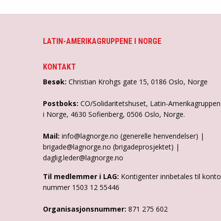
LATIN-AMERIKAGRUPPENE I NORGE
KONTAKT
Besøk:
Christian Krohgs gate 15, 0186 Oslo, Norge
Postboks:
CO/Solidaritetshuset, Latin-Amerikagruppe
i Norge, 4630 Sofienberg, 0506 Oslo, Norge.
Mail:
info@lagnorge.no (generelle henvendelser) |
brigade@lagnorge.no (brigadeprosjektet) |
daglig.leder@lagnorge.no
Til medlemmer i LAG:
Kontigenter innbetales til konto
nummer 1503 12 55446
Organisasjonsnummer:
871 275 602