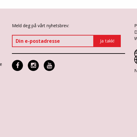
Meld deg på vårt nyhetsbrev:
P
D
W
ne
N