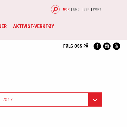
NOR
ENG
ESP
PORT
NER
AKTIVIST-VERKTØY
FØLG OSS PÅ:
2017