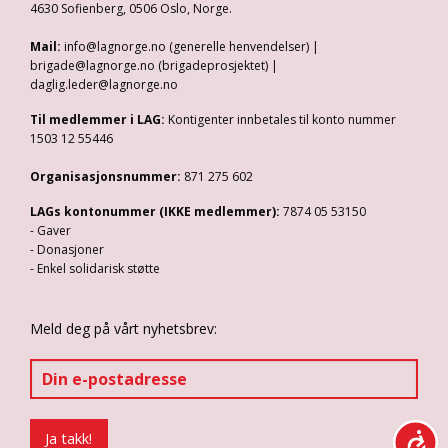
4630 Sofienberg, 0506 Oslo, Norge.
Mail:
info@lagnorge.no (generelle henvendelser) |
brigade@lagnorge.no (brigadeprosjektet) |
daglig.leder@lagnorge.no
Til medlemmer i LAG:
Kontigenter innbetales til konto nummer
1503 12 55446
Organisasjonsnummer:
871 275 602
LAGs kontonummer (IKKE medlemmer):
7874 05 53150
- Gaver
- Donasjoner
- Enkel solidarisk støtte
Meld deg på vårt nyhetsbrev: