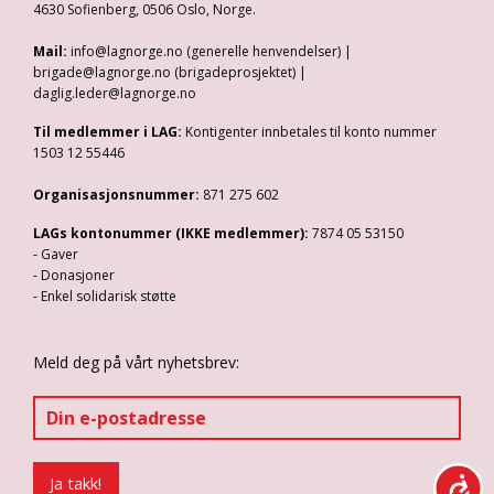
4630 Sofienberg, 0506 Oslo, Norge.
Mail:
info@lagnorge.no (generelle henvendelser) |
brigade@lagnorge.no (brigadeprosjektet) |
daglig.leder@lagnorge.no
Til medlemmer i LAG:
Kontigenter innbetales til konto nummer
1503 12 55446
Organisasjonsnummer:
871 275 602
LAGs kontonummer (IKKE medlemmer):
7874 05 53150
- Gaver
- Donasjoner
- Enkel solidarisk støtte
Meld deg på vårt nyhetsbrev: