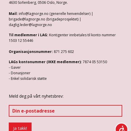
4630 Sofienberg, 0506 Oslo, Norge.
Mail:
info@lagnorge.no (generelle henvendelser) |
brigade@lagnorge.no (brigadeprosjektet) |
daglig.leder@lagnorge.no
Til medlemmer i LAG:
Kontigenter innbetales til konto nummer
1503 12 55446
Organisasjonsnummer:
871 275 602
LAGs kontonummer (IKKE medlemmer):
7874 05 53150
- Gaver
- Donasjoner
- Enkel solidarisk støtte
Meld deg på vårt nyhetsbrev: