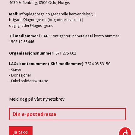
4630 Sofienberg, 0506 Oslo, Norge.
Mail:
info@lagnorge.no (generelle henvendelser) |
brigade@lagnorge.no (brigadeprosjektet) |
daglig.leder@lagnorge.no
Til medlemmer i LAG:
Kontigenter innbetales til konto nummer
1503 12 55446
Organisasjonsnummer:
871 275 602
LAGs kontonummer (IKKE medlemmer):
7874 05 53150
- Gaver
- Donasjoner
- Enkel solidarisk støtte
Meld deg på vårt nyhetsbrev: