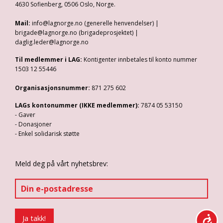
4630 Sofienberg, 0506 Oslo, Norge.
Mail:
info@lagnorge.no (generelle henvendelser) |
brigade@lagnorge.no (brigadeprosjektet) |
daglig.leder@lagnorge.no
Til medlemmer i LAG:
Kontigenter innbetales til konto nummer
1503 12 55446
Organisasjonsnummer:
871 275 602
LAGs kontonummer (IKKE medlemmer):
7874 05 53150
- Gaver
- Donasjoner
- Enkel solidarisk støtte
Meld deg på vårt nyhetsbrev: