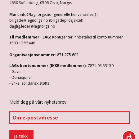
4630 Sofienberg, 0506 Oslo, Norge.
Mail:
info@lagnorge.no (generelle henvendelser) |
brigade@lagnorge.no (brigadeprosjektet) |
daglig.leder@lagnorge.no
Til medlemmer i LAG:
Kontigenter innbetales til konto nummer
1503 12 55446
Organisasjonsnummer:
871 275 602
LAGs kontonummer (IKKE medlemmer):
7874 05 53150
- Gaver
- Donasjoner
- Enkel solidarisk støtte
Meld deg på vårt nyhetsbrev: