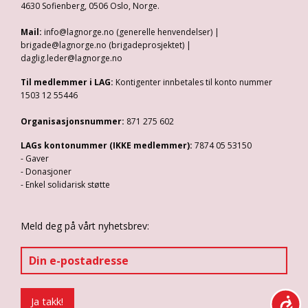
4630 Sofienberg, 0506 Oslo, Norge.
Mail:
info@lagnorge.no (generelle henvendelser) |
brigade@lagnorge.no (brigadeprosjektet) |
daglig.leder@lagnorge.no
Til medlemmer i LAG:
Kontigenter innbetales til konto nummer
1503 12 55446
Organisasjonsnummer:
871 275 602
LAGs kontonummer (IKKE medlemmer):
7874 05 53150
- Gaver
- Donasjoner
- Enkel solidarisk støtte
Meld deg på vårt nyhetsbrev: