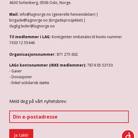
4630 Sofienberg, 0506 Oslo, Norge.
Mail:
info@lagnorge.no (generelle henvendelser) |
brigade@lagnorge.no (brigadeprosjektet) |
daglig.leder@lagnorge.no
Til medlemmer i LAG:
Kontigenter innbetales til konto nummer
1503 12 55446
Organisasjonsnummer:
871 275 602
LAGs kontonummer (IKKE medlemmer):
7874 05 53150
- Gaver
- Donasjoner
- Enkel solidarisk støtte
Meld deg på vårt nyhetsbrev: