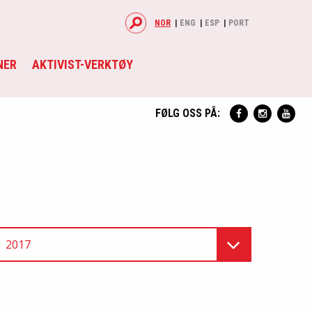
NOR
ENG
ESP
PORT
NER
AKTIVIST-VERKTØY
FØLG OSS PÅ:
2017