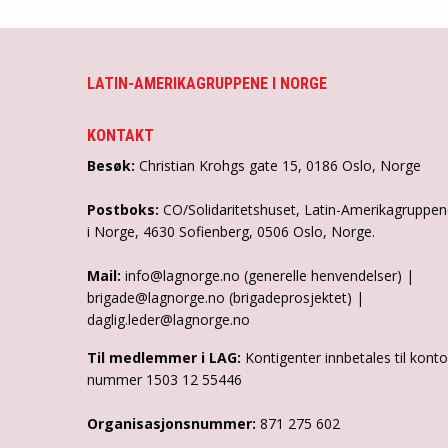
LATIN-AMERIKAGRUPPENE I NORGE
KONTAKT
Besøk:
Christian Krohgs gate 15, 0186 Oslo, Norge
Postboks:
CO/Solidaritetshuset, Latin-Amerikagruppe
i Norge, 4630 Sofienberg, 0506 Oslo, Norge.
Mail:
info@lagnorge.no (generelle henvendelser) |
brigade@lagnorge.no (brigadeprosjektet) |
daglig.leder@lagnorge.no
Til medlemmer i LAG:
Kontigenter innbetales til konto
nummer 1503 12 55446
Organisasjonsnummer:
871 275 602