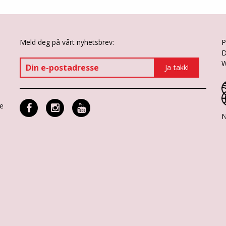
Meld deg på vårt nyhetsbrev:
P
D
W
ne
N