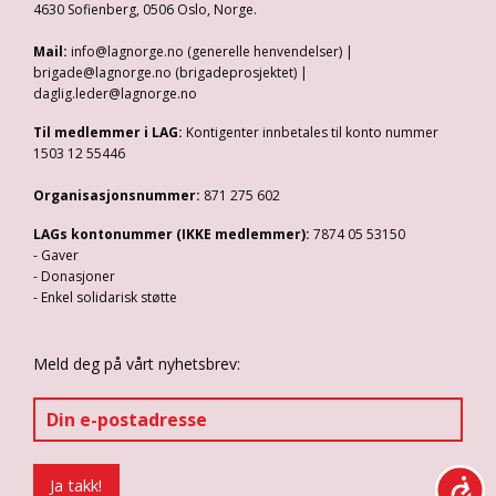
4630 Sofienberg, 0506 Oslo, Norge.
Mail:
info@lagnorge.no (generelle henvendelser) |
brigade@lagnorge.no (brigadeprosjektet) |
daglig.leder@lagnorge.no
Til medlemmer i LAG:
Kontigenter innbetales til konto nummer
1503 12 55446
Organisasjonsnummer:
871 275 602
LAGs kontonummer (IKKE medlemmer):
7874 05 53150
- Gaver
- Donasjoner
- Enkel solidarisk støtte
Meld deg på vårt nyhetsbrev: