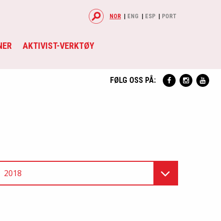
NOR
ENG
ESP
PORT
NER
AKTIVIST-VERKTØY
FØLG OSS PÅ:
2018