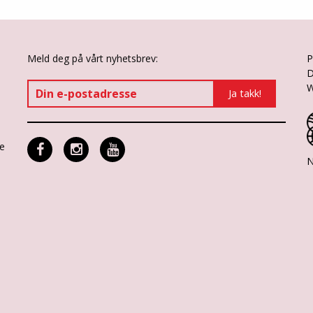
Meld deg på vårt nyhetsbrev:
P
D
W
ne
N