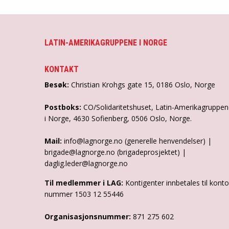
LATIN-AMERIKAGRUPPENE I NORGE
KONTAKT
Besøk:
Christian Krohgs gate 15, 0186 Oslo, Norge
Postboks:
CO/Solidaritetshuset, Latin-Amerikagruppe
i Norge, 4630 Sofienberg, 0506 Oslo, Norge.
Mail:
info@lagnorge.no (generelle henvendelser) |
brigade@lagnorge.no (brigadeprosjektet) |
daglig.leder@lagnorge.no
Til medlemmer i LAG:
Kontigenter innbetales til konto
nummer 1503 12 55446
Organisasjonsnummer:
871 275 602