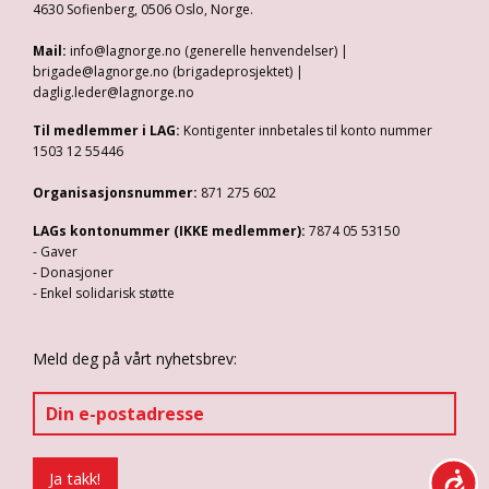
4630 Sofienberg, 0506 Oslo, Norge.
Mail:
info@lagnorge.no (generelle henvendelser) |
brigade@lagnorge.no (brigadeprosjektet) |
daglig.leder@lagnorge.no
Til medlemmer i LAG:
Kontigenter innbetales til konto nummer
1503 12 55446
Organisasjonsnummer:
871 275 602
LAGs kontonummer (IKKE medlemmer):
7874 05 53150
- Gaver
- Donasjoner
- Enkel solidarisk støtte
Meld deg på vårt nyhetsbrev: