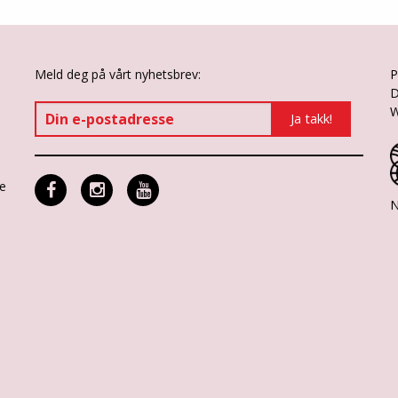
Meld deg på vårt nyhetsbrev:
P
D
W
ne
N