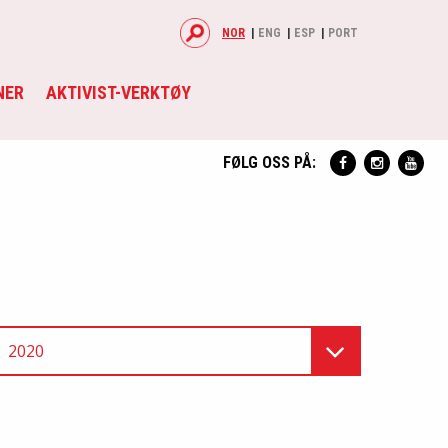
NOR
ENG
ESP
PORT
NER
AKTIVIST-VERKTØY
FØLG OSS PÅ:
2020