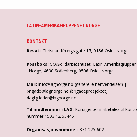
LATIN-AMERIKAGRUPPENE I NORGE
KONTAKT
Besøk:
Christian Krohgs gate 15, 0186 Oslo, Norge
Postboks:
CO/Solidaritetshuset, Latin-Amerikagruppe
i Norge, 4630 Sofienberg, 0506 Oslo, Norge.
Mail:
info@lagnorge.no (generelle henvendelser) |
brigade@lagnorge.no (brigadeprosjektet) |
daglig.leder@lagnorge.no
Til medlemmer i LAG:
Kontigenter innbetales til konto
nummer 1503 12 55446
Organisasjonsnummer:
871 275 602