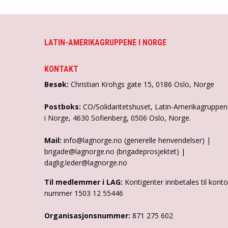
LATIN-AMERIKAGRUPPENE I NORGE
KONTAKT
Besøk:
Christian Krohgs gate 15, 0186 Oslo, Norge
Postboks:
CO/Solidaritetshuset, Latin-Amerikagruppe
i Norge, 4630 Sofienberg, 0506 Oslo, Norge.
Mail:
info@lagnorge.no (generelle henvendelser) |
brigade@lagnorge.no (brigadeprosjektet) |
daglig.leder@lagnorge.no
Til medlemmer i LAG:
Kontigenter innbetales til konto
nummer 1503 12 55446
Organisasjonsnummer:
871 275 602