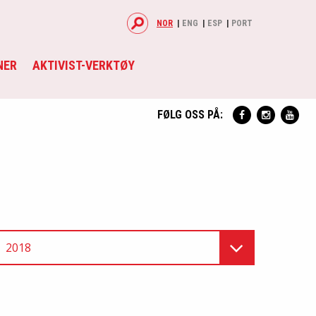
NOR
ENG
ESP
PORT
NER
AKTIVIST-VERKTØY
FØLG OSS PÅ:
2018