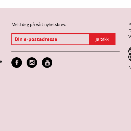
Meld deg på vårt nyhetsbrev:
P
D
W
ne
N