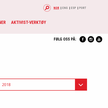
NOR
ENG
ESP
PORT
NER
AKTIVIST-VERKTØY
FØLG OSS PÅ:
2018