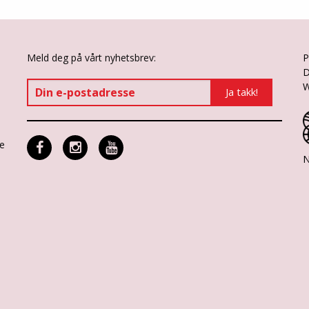
Meld deg på vårt nyhetsbrev:
P
D
W
ne
N