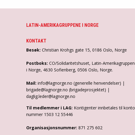
LATIN-AMERIKAGRUPPENE I NORGE
KONTAKT
Besøk:
Christian Krohgs gate 15, 0186 Oslo, Norge
Postboks:
CO/Solidaritetshuset, Latin-Amerikagruppe
i Norge, 4630 Sofienberg, 0506 Oslo, Norge.
Mail:
info@lagnorge.no (generelle henvendelser) |
brigade@lagnorge.no (brigadeprosjektet) |
daglig.leder@lagnorge.no
Til medlemmer i LAG:
Kontigenter innbetales til konto
nummer 1503 12 55446
Organisasjonsnummer:
871 275 602