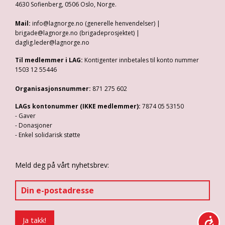
4630 Sofienberg, 0506 Oslo, Norge.
Mail:
info@lagnorge.no (generelle henvendelser) |
brigade@lagnorge.no (brigadeprosjektet) |
daglig.leder@lagnorge.no
Til medlemmer i LAG:
Kontigenter innbetales til konto nummer
1503 12 55446
Organisasjonsnummer:
871 275 602
LAGs kontonummer (IKKE medlemmer):
7874 05 53150
- Gaver
- Donasjoner
- Enkel solidarisk støtte
Meld deg på vårt nyhetsbrev: