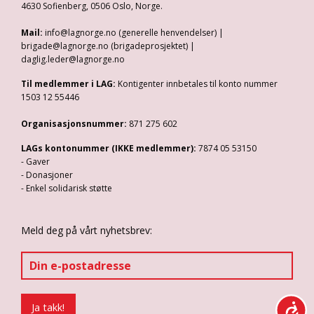
4630 Sofienberg, 0506 Oslo, Norge.
Mail:
info@lagnorge.no (generelle henvendelser) |
brigade@lagnorge.no (brigadeprosjektet) |
daglig.leder@lagnorge.no
Til medlemmer i LAG:
Kontigenter innbetales til konto nummer
1503 12 55446
Organisasjonsnummer:
871 275 602
LAGs kontonummer (IKKE medlemmer):
7874 05 53150
- Gaver
- Donasjoner
- Enkel solidarisk støtte
Meld deg på vårt nyhetsbrev: