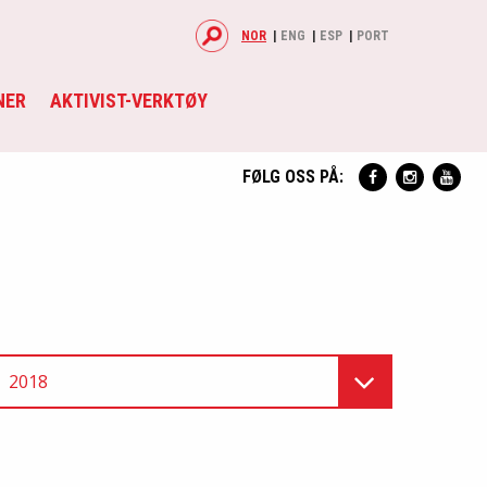
NOR
ENG
ESP
PORT
NER
AKTIVIST-VERKTØY
FØLG OSS PÅ:
2018