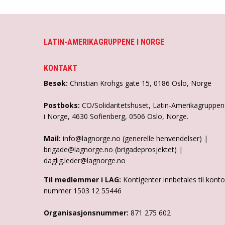
LATIN-AMERIKAGRUPPENE I NORGE
KONTAKT
Besøk:
Christian Krohgs gate 15, 0186 Oslo, Norge
Postboks:
CO/Solidaritetshuset, Latin-Amerikagruppe
i Norge, 4630 Sofienberg, 0506 Oslo, Norge.
Mail:
info@lagnorge.no (generelle henvendelser) |
brigade@lagnorge.no (brigadeprosjektet) |
daglig.leder@lagnorge.no
Til medlemmer i LAG:
Kontigenter innbetales til konto
nummer 1503 12 55446
Organisasjonsnummer:
871 275 602