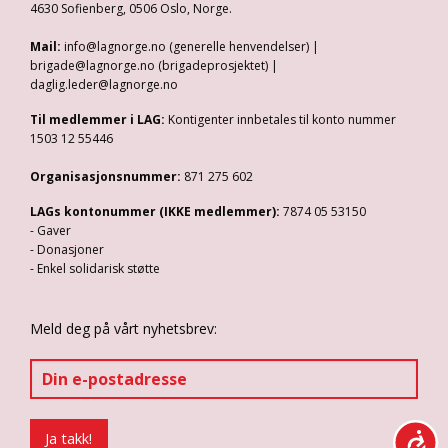
4630 Sofienberg, 0506 Oslo, Norge.
Mail:
info@lagnorge.no (generelle henvendelser) |
brigade@lagnorge.no (brigadeprosjektet) |
daglig.leder@lagnorge.no
Til medlemmer i LAG:
Kontigenter innbetales til konto nummer
1503 12 55446
Organisasjonsnummer:
871 275 602
LAGs kontonummer (IKKE medlemmer):
7874 05 53150
- Gaver
- Donasjoner
- Enkel solidarisk støtte
Meld deg på vårt nyhetsbrev: