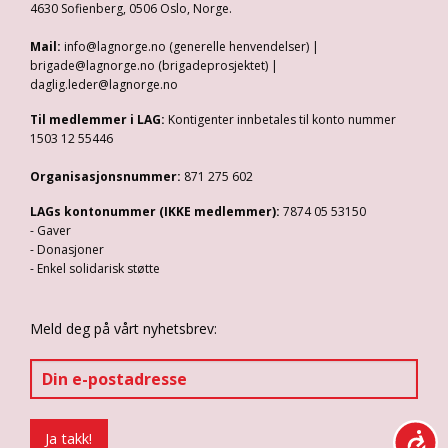
4630 Sofienberg, 0506 Oslo, Norge.
Mail:
info@lagnorge.no (generelle henvendelser) |
brigade@lagnorge.no (brigadeprosjektet) |
daglig.leder@lagnorge.no
Til medlemmer i LAG:
Kontigenter innbetales til konto nummer
1503 12 55446
Organisasjonsnummer:
871 275 602
LAGs kontonummer (IKKE medlemmer):
7874 05 53150
- Gaver
- Donasjoner
- Enkel solidarisk støtte
Meld deg på vårt nyhetsbrev: