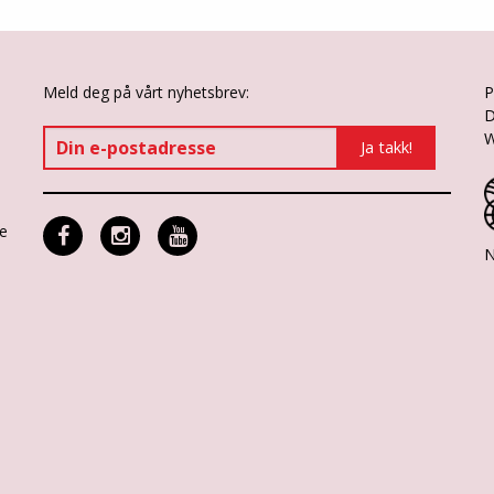
Meld deg på vårt nyhetsbrev:
P
D
W
ne
N