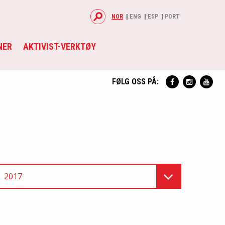
NOR
ENG
ESP
PORT
NER
AKTIVIST-VERKTØY
FØLG OSS PÅ:
2017