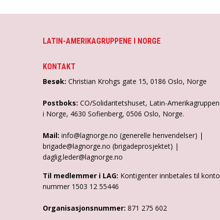
LATIN-AMERIKAGRUPPENE I NORGE
KONTAKT
Besøk:
Christian Krohgs gate 15, 0186 Oslo, Norge
Postboks:
CO/Solidaritetshuset, Latin-Amerikagruppe
i Norge, 4630 Sofienberg, 0506 Oslo, Norge.
Mail:
info@lagnorge.no (generelle henvendelser) |
brigade@lagnorge.no (brigadeprosjektet) |
daglig.leder@lagnorge.no
Til medlemmer i LAG:
Kontigenter innbetales til konto
nummer 1503 12 55446
Organisasjonsnummer:
871 275 602