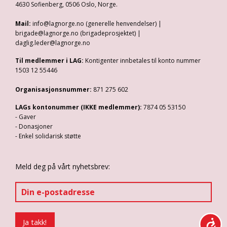
4630 Sofienberg, 0506 Oslo, Norge.
Mail:
info@lagnorge.no (generelle henvendelser) |
brigade@lagnorge.no (brigadeprosjektet) |
daglig.leder@lagnorge.no
Til medlemmer i LAG:
Kontigenter innbetales til konto nummer
1503 12 55446
Organisasjonsnummer:
871 275 602
LAGs kontonummer (IKKE medlemmer):
7874 05 53150
- Gaver
- Donasjoner
- Enkel solidarisk støtte
Meld deg på vårt nyhetsbrev: