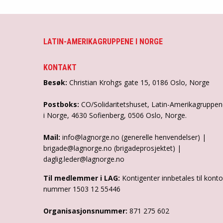
LATIN-AMERIKAGRUPPENE I NORGE
KONTAKT
Besøk:
Christian Krohgs gate 15, 0186 Oslo, Norge
Postboks:
CO/Solidaritetshuset, Latin-Amerikagruppe
i Norge, 4630 Sofienberg, 0506 Oslo, Norge.
Mail:
info@lagnorge.no (generelle henvendelser) |
brigade@lagnorge.no (brigadeprosjektet) |
daglig.leder@lagnorge.no
Til medlemmer i LAG:
Kontigenter innbetales til konto
nummer 1503 12 55446
Organisasjonsnummer:
871 275 602