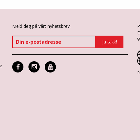
Meld deg på vårt nyhetsbrev:
P
D
W
ne
N