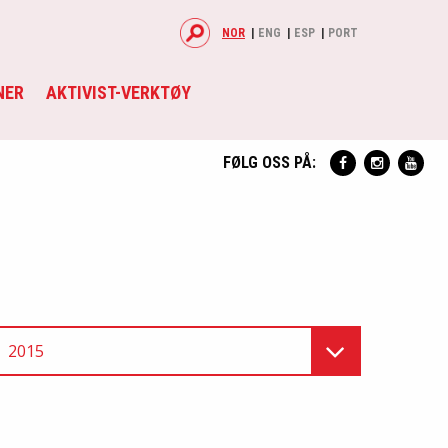
NOR
ENG
ESP
PORT
NER
AKTIVIST-VERKTØY
FØLG OSS PÅ:
2015