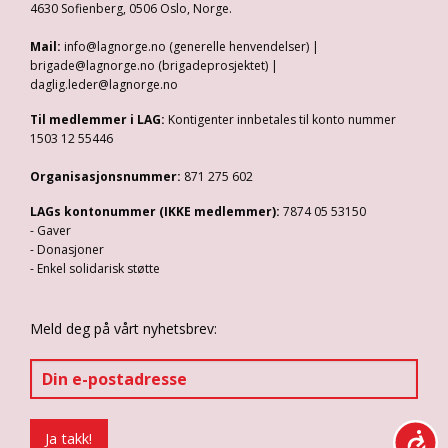
4630 Sofienberg, 0506 Oslo, Norge.
Mail:
info@lagnorge.no (generelle henvendelser) |
brigade@lagnorge.no (brigadeprosjektet) |
daglig.leder@lagnorge.no
Til medlemmer i LAG:
Kontigenter innbetales til konto nummer
1503 12 55446
Organisasjonsnummer:
871 275 602
LAGs kontonummer (IKKE medlemmer):
7874 05 53150
- Gaver
- Donasjoner
- Enkel solidarisk støtte
Meld deg på vårt nyhetsbrev: