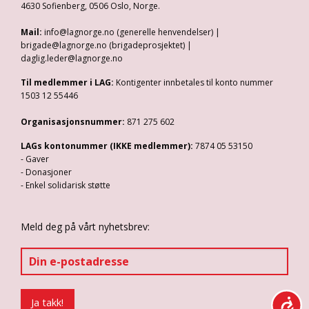
4630 Sofienberg, 0506 Oslo, Norge.
Mail:
info@lagnorge.no (generelle henvendelser) |
brigade@lagnorge.no (brigadeprosjektet) |
daglig.leder@lagnorge.no
Til medlemmer i LAG:
Kontigenter innbetales til konto nummer
1503 12 55446
Organisasjonsnummer:
871 275 602
LAGs kontonummer (IKKE medlemmer):
7874 05 53150
- Gaver
- Donasjoner
- Enkel solidarisk støtte
Meld deg på vårt nyhetsbrev: