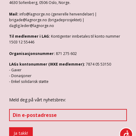
4630 Sofienberg, 0506 Oslo, Norge.
Mail:
info@lagnorge.no (generelle henvendelser) |
brigade@lagnorge.no (brigadeprosjektet) |
daglig.leder@lagnorge.no
Til medlemmer i LAG:
Kontigenter innbetales til konto nummer
1503 12 55446
Organisasjonsnummer:
871 275 602
LAGs kontonummer (IKKE medlemmer):
7874 05 53150
- Gaver
- Donasjoner
- Enkel solidarisk støtte
Meld deg på vårt nyhetsbrev: