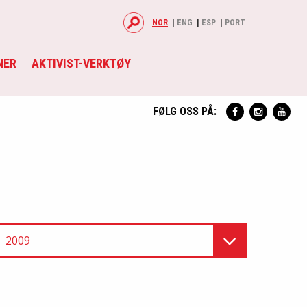
NOR
ENG
ESP
PORT
NER
AKTIVIST-VERKTØY
FØLG OSS PÅ:
2009