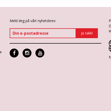
Meld deg på vårt nyhetsbrev:
P
D
W
ne
N