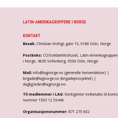
LATIN-AMERIKAGRUPPENE I NORGE
KONTAKT
Besøk:
Christian Krohgs gate 15, 0186 Oslo, Norge
Postboks:
CO/Solidaritetshuset, Latin-Amerikagruppe
i Norge, 4630 Sofienberg, 0506 Oslo, Norge.
Mail:
info@lagnorge.no (generelle henvendelser) |
brigade@lagnorge.no (brigadeprosjektet) |
daglig.leder@lagnorge.no
Til medlemmer i LAG:
Kontigenter innbetales til konto
nummer 1503 12 55446
Organisasjonsnummer:
871 275 602