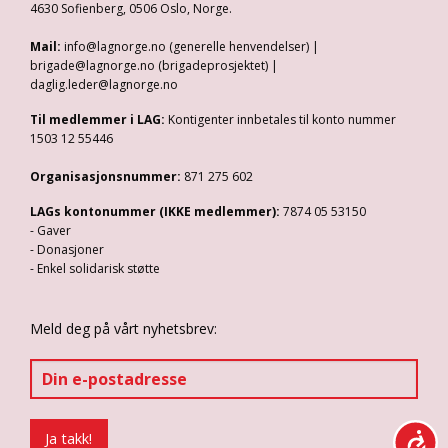
4630 Sofienberg, 0506 Oslo, Norge.
Mail:
info@lagnorge.no (generelle henvendelser) |
brigade@lagnorge.no (brigadeprosjektet) |
daglig.leder@lagnorge.no
Til medlemmer i LAG:
Kontigenter innbetales til konto nummer
1503 12 55446
Organisasjonsnummer:
871 275 602
LAGs kontonummer (IKKE medlemmer):
7874 05 53150
- Gaver
- Donasjoner
- Enkel solidarisk støtte
Meld deg på vårt nyhetsbrev: