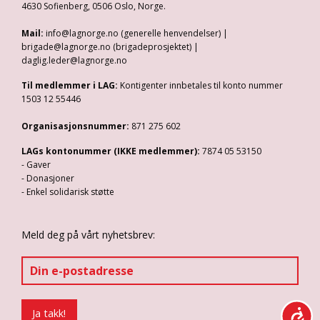
4630 Sofienberg, 0506 Oslo, Norge.
Mail:
info@lagnorge.no (generelle henvendelser) |
brigade@lagnorge.no (brigadeprosjektet) |
daglig.leder@lagnorge.no
Til medlemmer i LAG:
Kontigenter innbetales til konto nummer
1503 12 55446
Organisasjonsnummer:
871 275 602
LAGs kontonummer (IKKE medlemmer):
7874 05 53150
- Gaver
- Donasjoner
- Enkel solidarisk støtte
Meld deg på vårt nyhetsbrev: