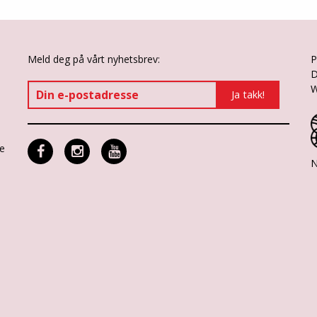
Meld deg på vårt nyhetsbrev:
P
D
W
ne
N