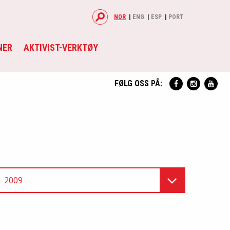
NOR
ENG
ESP
PORT
NER
AKTIVIST-VERKTØY
FØLG OSS PÅ:
2009