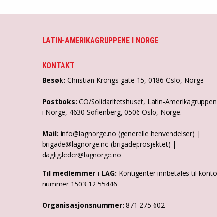
LATIN-AMERIKAGRUPPENE I NORGE
KONTAKT
Besøk:
Christian Krohgs gate 15, 0186 Oslo, Norge
Postboks:
CO/Solidaritetshuset, Latin-Amerikagruppe
i Norge, 4630 Sofienberg, 0506 Oslo, Norge.
Mail:
info@lagnorge.no (generelle henvendelser) |
brigade@lagnorge.no (brigadeprosjektet) |
daglig.leder@lagnorge.no
Til medlemmer i LAG:
Kontigenter innbetales til konto
nummer 1503 12 55446
Organisasjonsnummer:
871 275 602