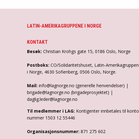
LATIN-AMERIKAGRUPPENE I NORGE
KONTAKT
Besøk:
Christian Krohgs gate 15, 0186 Oslo, Norge
Postboks:
CO/Solidaritetshuset, Latin-Amerikagruppe
i Norge, 4630 Sofienberg, 0506 Oslo, Norge.
Mail:
info@lagnorge.no (generelle henvendelser) |
brigade@lagnorge.no (brigadeprosjektet) |
daglig.leder@lagnorge.no
Til medlemmer i LAG:
Kontigenter innbetales til konto
nummer 1503 12 55446
Organisasjonsnummer:
871 275 602