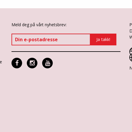
Meld deg på vårt nyhetsbrev:
P
D
W
ne
N