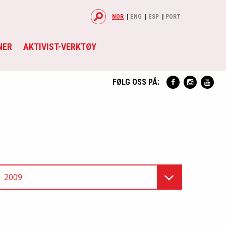
NOR
ENG
ESP
PORT
NER
AKTIVIST-VERKTØY
FØLG OSS PÅ:
2009